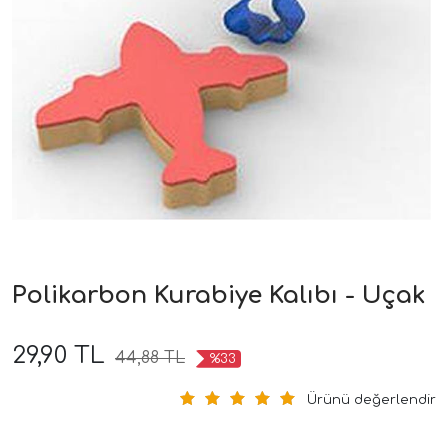
Polikarbon Kurabiye Kalıbı - Uçak
29,90 TL
44,88 TL
%33
Ürünü değerlendir