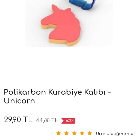
Polikarbon Kurabiye Kalıbı -
Unicorn
29,90 TL
44,88 TL
%33
Ürünü değerlendir