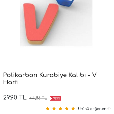
Polikarbon Kurabiye Kalıbı - V
Harfi
29,90 TL
44,88 TL
%33
Ürünü değerlendir