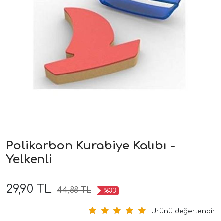
Polikarbon Kurabiye Kalıbı -
Yelkenli
29,90 TL
44,88 TL
%33
Ürünü değerlendir