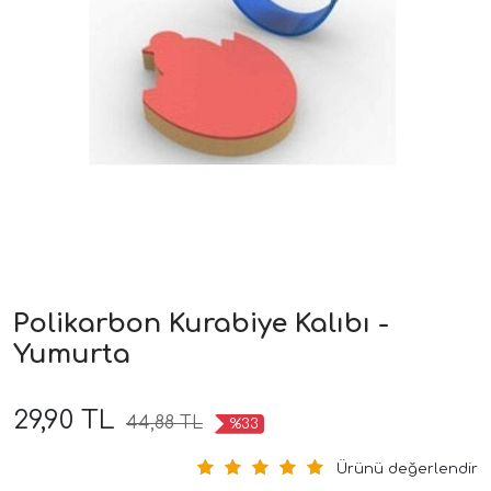
Polikarbon Kurabiye Kalıbı -
Yumurta
29,90 TL
44,88 TL
%33
Ürünü değerlendir