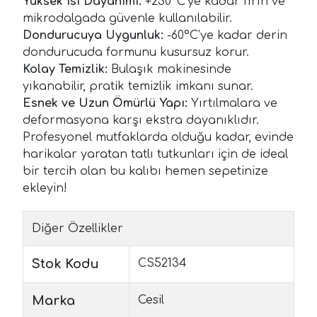
Yüksek Isı Dayanımı:
+230°C’ye kadar fırın ve
mikrodalgada güvenle kullanılabilir.
Dondurucuya Uygunluk:
-60°C’ye kadar derin
dondurucuda formunu kusursuz korur.
Kolay Temizlik:
Bulaşık makinesinde
yıkanabilir, pratik temizlik imkanı sunar.
Esnek ve Uzun Ömürlü Yapı:
Yırtılmalara ve
deformasyona karşı ekstra dayanıklıdır.
Profesyonel mutfaklarda olduğu kadar, evinde
harikalar yaratan tatlı tutkunları için de ideal
bir tercih olan bu kalıbı hemen sepetinize
ekleyin!
Diğer Özellikler
Stok Kodu
CS52134
Marka
Cesil