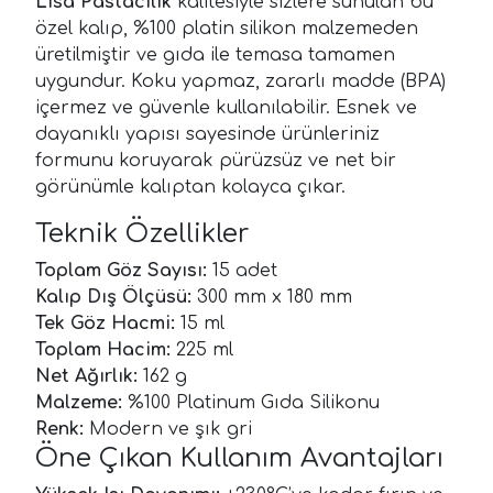
Lisa Pastacılık
kalitesiyle sizlere sunulan bu
özel kalıp, %100 platin silikon malzemeden
üretilmiştir ve gıda ile temasa tamamen
uygundur. Koku yapmaz, zararlı madde (BPA)
içermez ve güvenle kullanılabilir. Esnek ve
dayanıklı yapısı sayesinde ürünleriniz
formunu koruyarak pürüzsüz ve net bir
görünümle kalıptan kolayca çıkar.
Teknik Özellikler
Toplam Göz Sayısı:
15 adet
Kalıp Dış Ölçüsü:
300 mm x 180 mm
Tek Göz Hacmi:
15 ml
Toplam Hacim:
225 ml
Net Ağırlık:
162 g
Malzeme:
%100 Platinum Gıda Silikonu
Renk:
Modern ve şık gri
Öne Çıkan Kullanım Avantajları