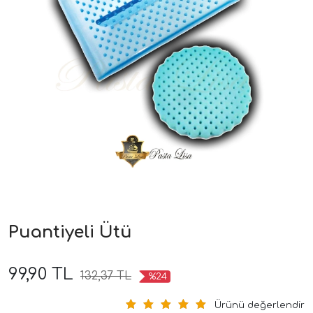
Puantiyeli Ütü
99,90 TL
132,37 TL
%24
Ürünü değerlendir