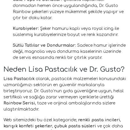
donmadan hemen önce uygulandığında, Dr. Gusto
Rainbow şekerleri yüzeye mükemmel şekilde yapışır ve
çıtır bir doku katar.
Kurabiyeler:
Şeker hamuru kaplı veya royal icing ile
süslenmiş kurabiyelerinize boyut ve renk kazandırır.
Sütlü Tatlılar ve Dondurmalar:
Sadece hamur işlerinde
değil, magnolia veya dondurma kaselerinin üzerinde
de servis esnasında renkli bir çıtırlık yaratır.
Neden Lisa Pastacılık ve Dr. Gusto?
Lisa Pastacılık
olarak, pastacılık malzemeleri konusundaki
uzmanlığımızı sektörün en güvenilir markalarıyla
birleştiriyoruz. Dr. Gusto’nun gıda güvenliğine uygun, helal
sertifikalı ve sağlığa zarar vermeyen içeriklerle ürettiği
Rainbow Serisi
, taze ve orijinal ambalajlarında sizlere
ulaştırılmaktadır.
Web sitemizdeki bu özel kategoride;
renkli pasta incileri
,
karışık konfeti şekerler
,
çubuk pasta süsleri
ve çok daha