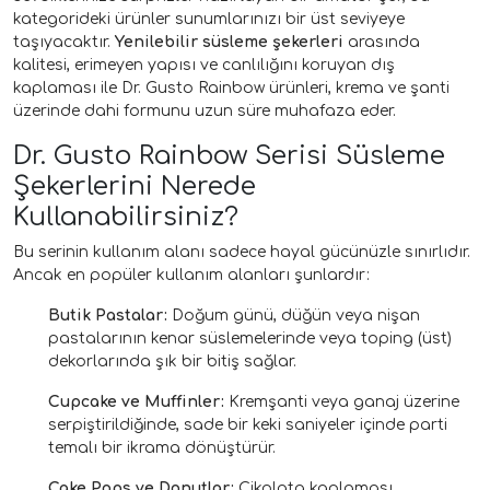
kategorideki ürünler sunumlarınızı bir üst seviyeye
taşıyacaktır.
Yenilebilir süsleme şekerleri
arasında
kalitesi, erimeyen yapısı ve canlılığını koruyan dış
kaplaması ile Dr. Gusto Rainbow ürünleri, krema ve şanti
üzerinde dahi formunu uzun süre muhafaza eder.
Dr. Gusto Rainbow Serisi Süsleme
Şekerlerini Nerede
Kullanabilirsiniz?
Bu serinin kullanım alanı sadece hayal gücünüzle sınırlıdır.
Ancak en popüler kullanım alanları şunlardır:
Butik Pastalar:
Doğum günü, düğün veya nişan
pastalarının kenar süslemelerinde veya toping (üst)
dekorlarında şık bir bitiş sağlar.
Cupcake ve Muffinler:
Kremşanti veya ganaj üzerine
serpiştirildiğinde, sade bir keki saniyeler içinde parti
temalı bir ikrama dönüştürür.
Cake Pops ve Donutlar:
Çikolata kaplaması