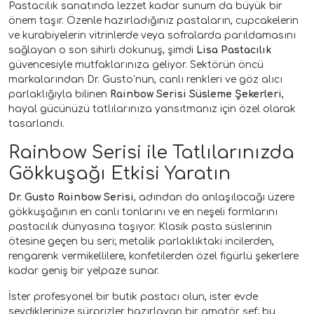
Pastacılık sanatında lezzet kadar sunum da büyük bir
önem taşır. Özenle hazırladığınız pastaların, cupcakelerin
ve kurabiyelerin vitrinlerde veya sofralarda parıldamasını
sağlayan o son sihirli dokunuş, şimdi
Lisa Pastacılık
güvencesiyle mutfaklarınıza geliyor. Sektörün öncü
markalarından Dr. Gusto’nun, canlı renkleri ve göz alıcı
parlaklığıyla bilinen
Rainbow Serisi Süsleme Şekerleri
,
hayal gücünüzü tatlılarınıza yansıtmanız için özel olarak
tasarlandı.
Rainbow Serisi ile Tatlılarınızda
Gökkuşağı Etkisi Yaratın
Dr. Gusto Rainbow Serisi
, adından da anlaşılacağı üzere
gökkuşağının en canlı tonlarını ve en neşeli formlarını
pastacılık dünyasına taşıyor. Klasik pasta süslerinin
ötesine geçen bu seri; metalik parlaklıktaki incilerden,
rengarenk vermikellilere, konfetilerden özel figürlü şekerlere
kadar geniş bir yelpaze sunar.
İster profesyonel bir butik pastacı olun, ister evde
sevdiklerinize sürprizler hazırlayan bir amatör şef; bu