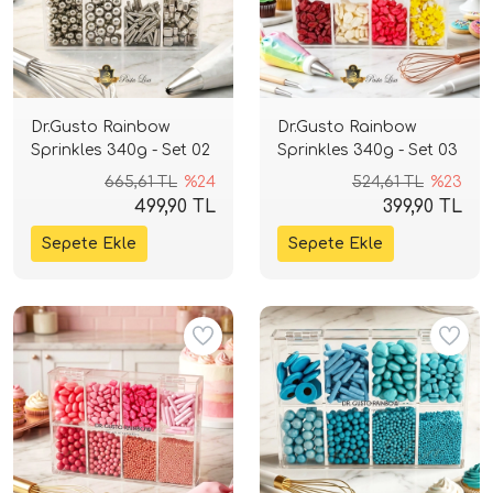
Dr.Gusto Rainbow
Dr.Gusto Rainbow
Sprinkles 340g - Set 02
Sprinkles 340g - Set 03
665,61 TL
%24
524,61 TL
%23
499,90 TL
399,90 TL