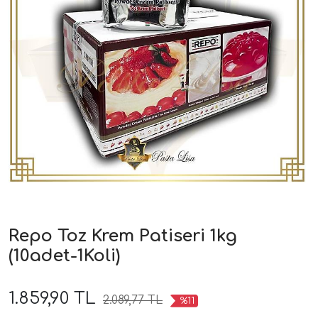
Repo Toz Krem Patiseri 1kg
(10adet-1Koli)
1.859,90 TL
2.089,77 TL
%11