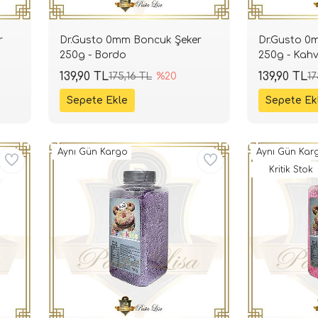
r
Dr.Gusto 0mm Boncuk Şeker
Dr.Gusto 0
250g - Bordo
250g - Kah
139,90 TL
139,90 TL
175,16 TL
%20
17
Aynı Gün Kargo
Aynı Gün Kar
Kritik Stok