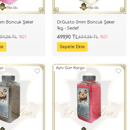
mm Boncuk Şeker
Dr.Gusto 0mm Boncuk Şeker
1kg - Sedef
499,90 TL
34,26 TL
%21
634,26 TL
%21
go
Aynı Gün Kargo