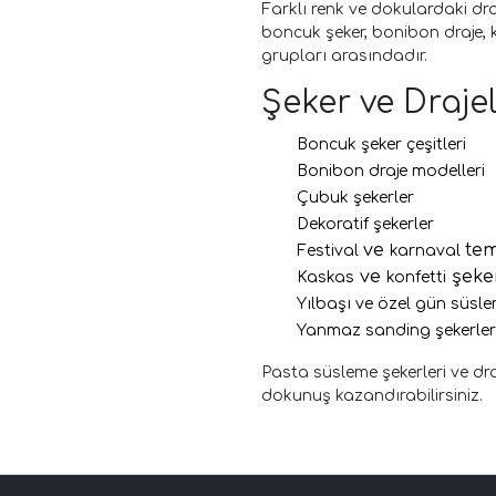
Farklı renk ve dokulardaki dra
boncuk şeker, bonibon draje, k
grupları arasındadır.
Şeker ve Draje
Boncuk şeker çeşitleri
Bonibon draje modelleri
Çubuk şekerler
Dekoratif şekerler
ve
tem
Festival
karnaval
ve
şeke
Kaskas
konfetti
Yılbaşı ve özel gün süsle
Yanmaz sanding şekerler
Pasta süsleme şekerleri ve draj
dokunuş kazandırabilirsiniz.