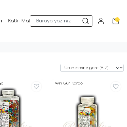
0
ı
Katkı Malzemeleri
Sunum Gereçleri
Kalıplar
go
Aynı Gün Kargo