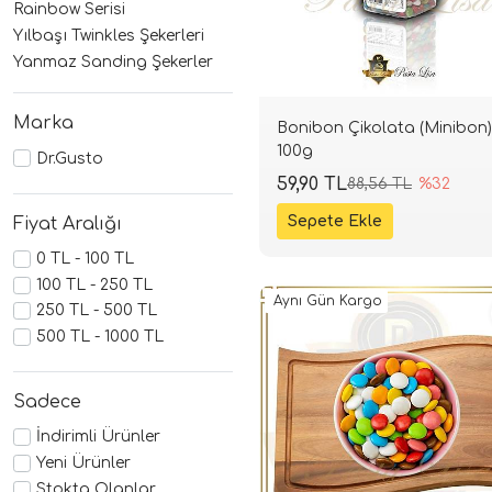
Rainbow Serisi
Yılbaşı Twinkles Şekerleri
Yanmaz Sanding Şekerler
Marka
Bonibon Çikolata (Minibon)
100g
Dr.Gusto
59,90 TL
88,56 TL
%32
Fiyat Aralığı
0 TL - 100 TL
100 TL - 250 TL
Aynı Gün Kargo
250 TL - 500 TL
500 TL - 1000 TL
Sadece
İndirimli Ürünler
Yeni Ürünler
Stokta Olanlar