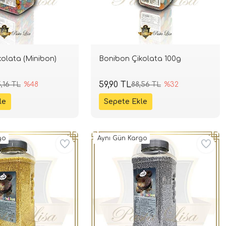
olata (Minibon)
Bonibon Çikolata 100g
59,90 TL
,16 TL
%48
88,56 TL
%32
go
Aynı Gün Kargo