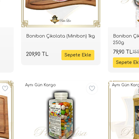
Bonibon Çikolata (Minibon) 1kg
Bonibon Çik
250g
79,90 TL
155
209,90 TL
Aynı Gün Kargo
Aynı Gün Kar