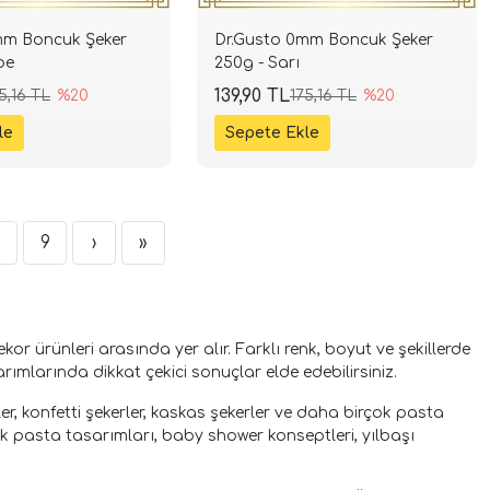
mm Boncuk Şeker
Dr.Gusto 0mm Boncuk Şeker
be
250g - Sarı
139,90 TL
5,16 TL
%20
175,16 TL
%20
8
9
›
»
kor ürünleri arasında yer alır. Farklı renk, boyut ve şekillerde
larında dikkat çekici sonuçlar elde edebilirsiniz.
ler, konfetti şekerler, kaskas şekerler ve daha birçok pasta
k pasta tasarımları, baby shower konseptleri, yılbaşı