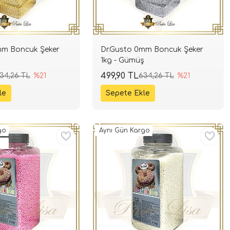
mm Boncuk Şeker
Dr.Gusto 0mm Boncuk Şeker
1kg - Gümüş
499,90 TL
34,26 TL
%21
634,26 TL
%21
go
Aynı Gün Kargo