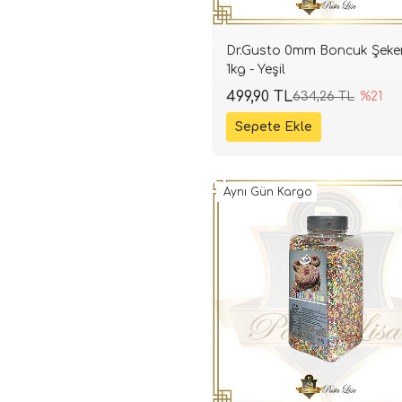
Dr.Gusto 0mm Boncuk Şeke
1kg - Yeşil
499,90 TL
634,26 TL
%21
Aynı Gün Kargo