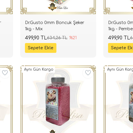
r
Dr.Gusto 0mm Boncuk Şeker
Dr.Gusto 0
1kg - Mix
1kg - Pembe
499,90 TL
499,90 TL
634,26 TL
%21
6
Aynı Gün Kargo
Aynı Gün Kar