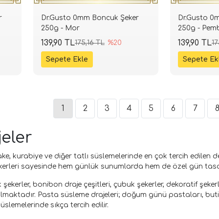
r
Dr.Gusto 0mm Boncuk Şeker
Dr.Gusto 0
250g - Mor
250g - Pem
139,90 TL
139,90 TL
175,16 TL
%20
17
1
2
3
4
5
6
7
jeler
ke, kurabiye ve diğer tatlı süslemelerinde en çok tercih edilen de
rleri sayesinde hem günlük sunumlarda hem de özel gün tasarım
ekerler, bonibon draje çeşitleri, çubuk şekerler, dekoratif şeker
lmaktadır. Pasta süsleme drajeleri; doğum günü pastaları, buti
slemelerinde sıkça tercih edilir.