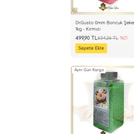
Dr.Gusto 0mm Boncuk Şeke
1kg - Kırmızı
499,90 TL
634,26 TL
%21
Aynı Gün Kargo