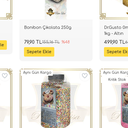
Bonibon Çikolata 250g
Dr.Gusto 0
1kg - Altın
79,90 TL
499,90 TL
155,16 TL
%48
6
Aynı Gün Kargo
Aynı Gün Kar
Kritik Stok