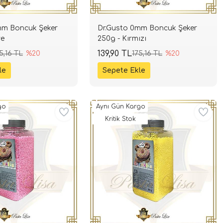
mm Boncuk Şeker
Dr.Gusto 0mm Boncuk Şeker
ve
250g - Kırmızı
139,90 TL
5,16 TL
%20
175,16 TL
%20
go
Aynı Gün Kargo
Kritik Stok