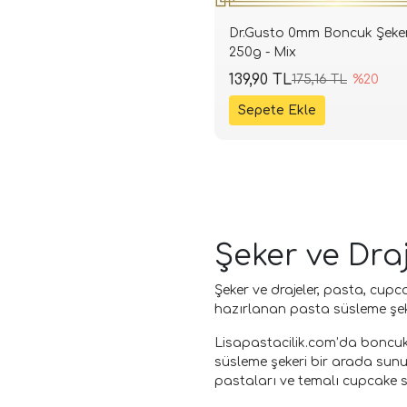
Dr.Gusto 0mm Boncuk Şeke
250g - Mix
139,90 TL
175,16 TL
%20
Şeker ve Dra
Şeker ve drajeler, pasta, cupca
hazırlanan pasta süsleme şeke
Lisapastacilik.com’da boncuk ş
süsleme şekeri bir arada sunu
pastaları ve temalı cupcake sü