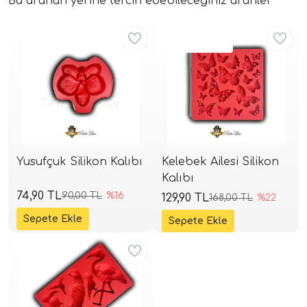
Bu ürünün yerine tercih edebileceğiniz ürünler
Aynı Gün Kargo
Aynı Gün Kargo
Kritik Stok
Yusufçuk Silikon Kalıbı
Kelebek Ailesi Silikon
Kalıbı
74,90 TL
90,00 TL
%16
129,90 TL
168,00 TL
%22
Aynı Gün Kargo