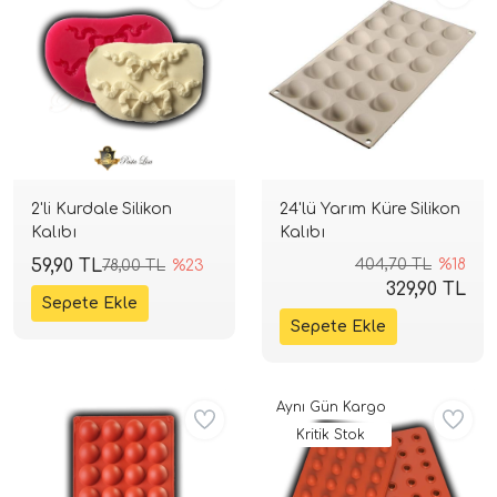
2'li Kurdale Silikon
24'lü Yarım Küre Silikon
Kalıbı
Kalıbı
59,90 TL
404,70 TL
%18
78,00 TL
%23
329,90 TL
Aynı Gün Kargo
Kritik Stok