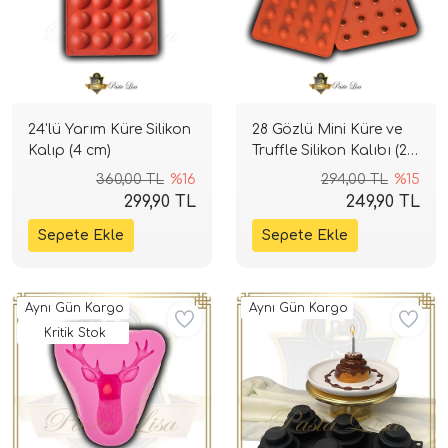
24'lü Yarım Küre Silikon
28 Gözlü Mini Küre ve
Kalıp (4 cm)
Truffle Silikon Kalıbı (2
cm)
360,00 TL
%16
294,00 TL
%15
299,90 TL
249,90 TL
Aynı Gün Kargo
Aynı Gün Kargo
Kritik Stok