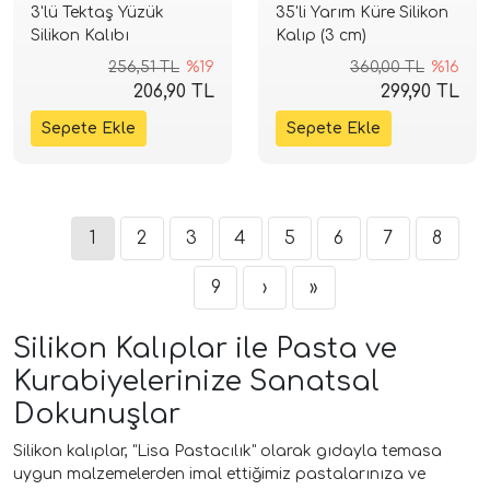
3'lü Tektaş Yüzük
35'li Yarım Küre Silikon
Silikon Kalıbı
Kalıp (3 cm)
256,51 TL
%19
360,00 TL
%16
206,90 TL
299,90 TL
1
2
3
4
5
6
7
8
9
›
»
Silikon Kalıplar ile Pasta ve
Kurabiyelerinize Sanatsal
Dokunuşlar
Silikon kalıplar, "Lisa Pastacılık" olarak gıdayla temasa
uygun malzemelerden imal ettiğimiz pastalarınıza ve