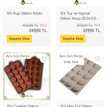
12'li Küp Silikon Kalıbı
12'li Tüy ve Yaprak
Silikon Kalıp (15,5x11,5
cm)
456,00 TL
%23
270,00 TL
%14
349,90 TL
229,90 TL
Aynı Gün Kargo
Aynı Gün Kargo
Kritik Stok
15'li Çiçekler Silikon
15'li Mini Gül Silikon