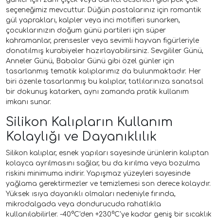
seçeneğimiz mevcuttur. Düğün pastalarınız için romantik
gül yaprakları, kalpler veya inci motifleri sunarken,
çocuklarınızın doğum günü partileri için süper
kahramanlar, prensesler veya sevimli hayvan figürleriyle
donatılmış kurabiyeler hazırlayabilirsiniz. Sevgililer Günü,
Anneler Günü, Babalar Günü gibi özel günler için
tasarlanmış tematik kalıplarımız da bulunmaktadır. Her
biri özenle tasarlanmış bu kalıplar, tatlılarınıza sanatsal
bir dokunuş katarken, aynı zamanda pratik kullanım
imkanı sunar.
Silikon Kalıpların Kullanım
Kolaylığı ve Dayanıklılık
Silikon kalıplar, esnek yapıları sayesinde ürünlerin kalıptan
kolayca ayrılmasını sağlar, bu da kırılma veya bozulma
riskini minimuma indirir. Yapışmaz yüzeyleri sayesinde
yağlama gerektirmezler ve temizlemesi son derece kolaydır.
Yüksek ısıya dayanıklı olmaları nedeniyle fırında,
mikrodalgada veya dondurucuda rahatlıkla
kullanılabilirler. -40°C'den +230°C'ye kadar geniş bir sıcaklık