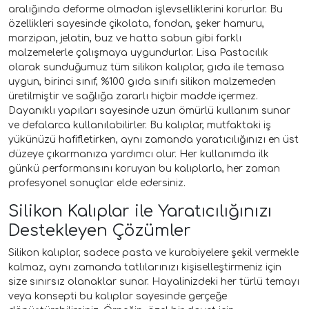
aralığında deforme olmadan işlevselliklerini korurlar. Bu
özellikleri sayesinde çikolata, fondan, şeker hamuru,
marzipan, jelatin, buz ve hatta sabun gibi farklı
malzemelerle çalışmaya uygundurlar. Lisa Pastacılık
olarak sunduğumuz tüm silikon kalıplar, gıda ile temasa
uygun, birinci sınıf, %100 gıda sınıfı silikon malzemeden
üretilmiştir ve sağlığa zararlı hiçbir madde içermez.
Dayanıklı yapıları sayesinde uzun ömürlü kullanım sunar
ve defalarca kullanılabilirler. Bu kalıplar, mutfaktaki iş
yükünüzü hafifletirken, aynı zamanda yaratıcılığınızı en üst
düzeye çıkarmanıza yardımcı olur. Her kullanımda ilk
günkü performansını koruyan bu kalıplarla, her zaman
profesyonel sonuçlar elde edersiniz.
Silikon Kalıplar ile Yaratıcılığınızı
Destekleyen Çözümler
Silikon kalıplar, sadece pasta ve kurabiyelere şekil vermekle
kalmaz, aynı zamanda tatlılarınızı kişiselleştirmeniz için
size sınırsız olanaklar sunar. Hayalinizdeki her türlü temayı
veya konsepti bu kalıplar sayesinde gerçeğe