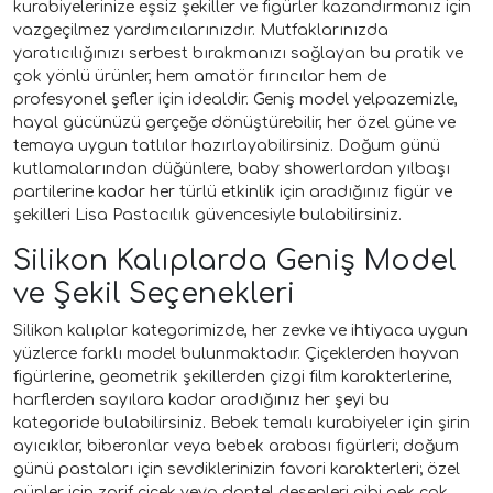
kurabiyelerinize eşsiz şekiller ve figürler kazandırmanız için
vazgeçilmez yardımcılarınızdır. Mutfaklarınızda
yaratıcılığınızı serbest bırakmanızı sağlayan bu pratik ve
çok yönlü ürünler, hem amatör fırıncılar hem de
profesyonel şefler için idealdir. Geniş model yelpazemizle,
hayal gücünüzü gerçeğe dönüştürebilir, her özel güne ve
temaya uygun tatlılar hazırlayabilirsiniz. Doğum günü
kutlamalarından düğünlere, baby showerlardan yılbaşı
partilerine kadar her türlü etkinlik için aradığınız figür ve
şekilleri Lisa Pastacılık güvencesiyle bulabilirsiniz.
Silikon Kalıplarda Geniş Model
ve Şekil Seçenekleri
Silikon kalıplar kategorimizde, her zevke ve ihtiyaca uygun
yüzlerce farklı model bulunmaktadır. Çiçeklerden hayvan
figürlerine, geometrik şekillerden çizgi film karakterlerine,
harflerden sayılara kadar aradığınız her şeyi bu
kategoride bulabilirsiniz. Bebek temalı kurabiyeler için şirin
ayıcıklar, biberonlar veya bebek arabası figürleri; doğum
günü pastaları için sevdiklerinizin favori karakterleri; özel
günler için zarif çiçek veya dantel desenleri gibi pek çok