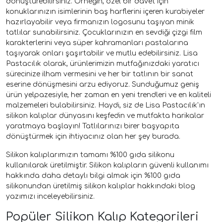
dönüştürebilirsiniz. Örneğin, özel bir davet için
konuklarınızın isimlerinin baş harflerini içeren kurabiyeler
hazırlayabilir veya firmanızın logosunu taşıyan minik
tatlılar sunabilirsiniz. Çocuklarınızın en sevdiği çizgi film
karakterlerini veya süper kahramanları pastalarına
taşıyarak onları şaşırtabilir ve mutlu edebilirsiniz. Lisa
Pastacılık olarak, ürünlerimizin mutfağınızdaki yaratıcı
sürecinize ilham vermesini ve her bir tatlının bir sanat
eserine dönüşmesini arzu ediyoruz. Sunduğumuz geniş
ürün yelpazesiyle, her zaman en yeni trendleri ve en kaliteli
malzemeleri bulabilirsiniz. Haydi, siz de Lisa Pastacılık'ın
silikon kalıplar dünyasını keşfedin ve mutfakta harikalar
yaratmaya başlayın! Tatlılarınızı birer başyapıta
dönüştürmek için ihtiyacınız olan her şey burada.
Silikon kalıplarımızın tamamı %100 gıda silikonu
kullanılarak üretilmiştir. Silikon kalıpların güvenli kullanımı
hakkında daha detaylı bilgi almak için
%100 gıda
silikonundan üretilmiş silikon kalıplar
hakkındaki blog
yazımızı inceleyebilirsiniz.
Popüler Silikon Kalıp Kategorileri