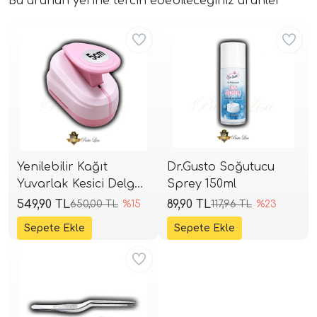
Bu ürünün yerine tercih edebileceğiniz ürünler
Aynı Gün Kargo
Aynı Gün Kargo
Yenilebilir Kağıt
Dr.Gusto Soğutucu
Yuvarlak Kesici Delgeç
Sprey 150ml
5 cm - Wafer Paper
549,90 TL
89,90 TL
650,00 TL
%15
117,96 TL
%23
Punch