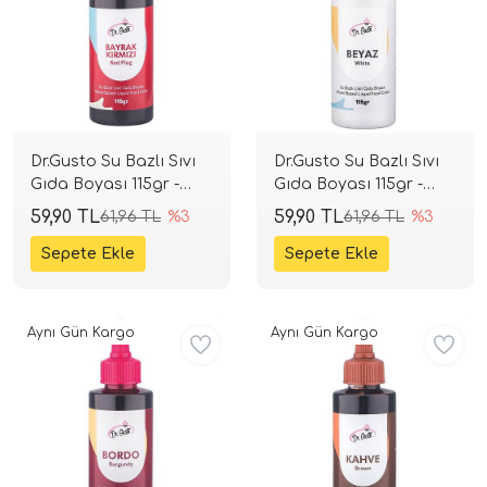
Dr.Gusto Su Bazlı Sıvı
Dr.Gusto Su Bazlı Sıvı
Gıda Boyası 115gr -
Gıda Boyası 115gr -
Bayrak Kırmızı
Beyaz
59,90 TL
59,90 TL
61,96 TL
%3
61,96 TL
%3
Aynı Gün Kargo
Aynı Gün Kargo