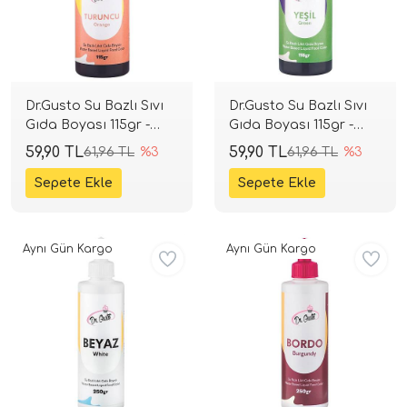
Dr.Gusto Su Bazlı Sıvı
Dr.Gusto Su Bazlı Sıvı
Gıda Boyası 115gr -
Gıda Boyası 115gr -
Turuncu
Yeşil
59,90 TL
59,90 TL
61,96 TL
%3
61,96 TL
%3
Aynı Gün Kargo
Aynı Gün Kargo