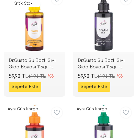
Kritik Stok
Dr.Gusto Su Bazlı Sıvı
Dr.Gusto Su Bazlı Sıvı
Gıda Boyası 115gr -
Gıda Boyası 115gr -
Sarı
Siyah
59,90 TL
59,90 TL
61,96 TL
%3
61,96 TL
%3
Aynı Gün Kargo
Aynı Gün Kargo