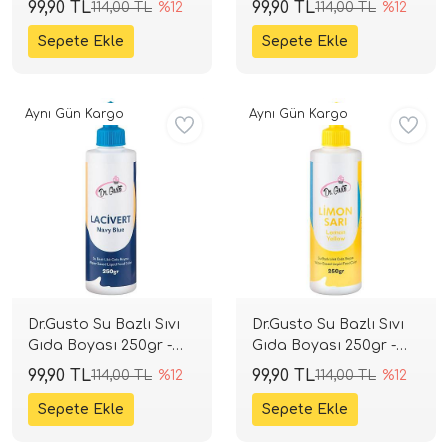
99,90 TL
99,90 TL
114,00 TL
%12
114,00 TL
%12
Aynı Gün Kargo
Aynı Gün Kargo
Dr.Gusto Su Bazlı Sıvı
Dr.Gusto Su Bazlı Sıvı
Gıda Boyası 250gr -
Gıda Boyası 250gr -
Lacivert
Limon Sarı
99,90 TL
99,90 TL
114,00 TL
%12
114,00 TL
%12