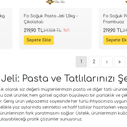
7kg
Fo Soğuk Pasta Jeli 1,5kg -
Fo Soğuk Pa
Çikolatalı
Frambuaz
219,90 TL
219,90 TL
247,08 TL
%11
24
1
2
›
»
Jeli: Pasta ve Tatlılarınızı
ılık olarak siz değerli müşterilerimizin pasta ve diğer tatlı ür
 özel ürünler, hem görsel açıdan büyüleyici bir parlaklık ve çekic
. Geniş ürün yelpazemiz sayesinde her türlü ihtiyacınıza uygu
zellikle yaz aylarında serinletici ve hafif tatlılar hazırlarken 
ürünlerinizin fark yaratmasını sağlar. Üstelik, ürünlerimizin ku
ulayabileceği pratik çözümler sunuyoruz.