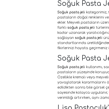
Soğuk Pasta Jel
Soğuk pasta jeli
kategorimiz, f
pastaların doğal renklerini ve
ekler. Meyveli pastaların üze
farklı
soğuk pasta jeli
türlerin
kadar uzanarak yaratıcılığınız
sağlayan
soğuk pasta jeli
ürü
standartlarında üretildiğinden
fikirlerinizi hayata geçirmeniz 
Soğuk Pasta Je
Soğuk pasta jeli
kullanımı, sad
pastaların yüzeyinde koruyuc
Özellikle kremalı veya meyvel
yavaşlatarak kararmalarını ön
edildikten sonra bile görsel ç
sayesinde kolayca uygulanır,
verimliliği artırırken, aynı zam
Lisa Pastacılık