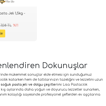
sta Jeli 1,5kg -
7,08 TL
%11
 Şenlendiren Dokunuşlar
ünlerinde mükemmel sonuçlar elde etmesi için sunduğumuz
ilik katarken hem de tatlılarınızın tazeliğini ve lezzetini uzun
n
soğuk pasta jeli ve dolgu çeşitlerini
Lisa Pastacılık
veya kış aylarında daha yoğun ve doyurucu lezzetler sunarken,
llanım kolaylığı sayesinde profesyonel şeflerden ev aşçılarına