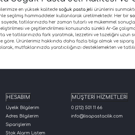
ilerimize en yüksek kalitede
soğuk pasta jeli
ürünlerini sunmakta
le seçilmiş hammaddeler kullanılarak üretilmektedir. Her bir
so
. Bu sayede, tatlılarınızda her zaman tutarlı ve mükemmel sonuçla
geliştirilmesi ve çeşitlendirilmesi konusunda sürekli Ar-Ge çalışma
ta ve tatlılarınızda fark yaratmak, lezzetini ve tazeliğini uzun 
e göre. Ürünlerimiz hakkında daha fazla bilgi almak ve sipariş ve
k olarak, mutfaklarınızda yaratıcılığınızı desteklemekten ve tatl
HESABIM
MÜŞTERİ HİZMETLERİ
Üyelik Bilgilerim
0 (212) 501 11 66
Adres Bilgilerim
info@lisapastacilik.com
Siparişlerim
Stok Alarm Listem