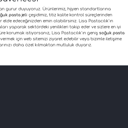
n gurur duyuyoruz. Ürünlerimiz, hijyen standartlarına
ğuk pasta jeli
çeşidimiz, titiz kalite kontrol süreçlerinden
r elde edeceğinizden emin olabilirsiniz. Lisa Pastacılık'ın
ları yaparak sektördeki yenilikleri takip eder ve sizlere en iyi
süre korumak istiyorsanız, Lisa Pastacılık'ın geniş
soğuk pasta
rmek için web sitemizi ziyaret edebilir veya bizimle iletişime
ılarınızı daha özel kılmaktan mutluluk duyarız.