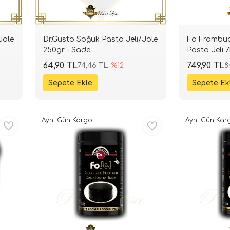
Jöle
Dr.Gusto Soğuk Pasta Jeli/Jöle
Fo Frambuaz Aromalı 
250gr - Sade
Pasta Jeli 7
64,90 TL
749,90 TL
74,46 TL
%12
8
Aynı Gün Kargo
Aynı Gün Kar