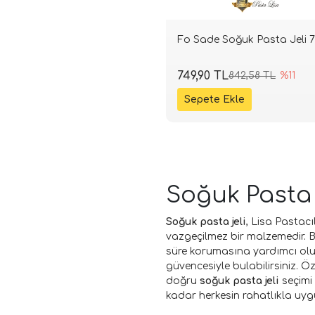
Fo Sade Soğuk Pasta Jeli 
749,90 TL
842,58 TL
%11
Soğuk Pasta 
Soğuk pasta jeli
, Lisa Pastac
vazgeçilmez bir malzemedir. Bu
süre korumasına yardımcı olur
güvencesiyle bulabilirsiniz. Ö
doğru
soğuk pasta jeli
seçimi 
kadar herkesin rahatlıkla uyg