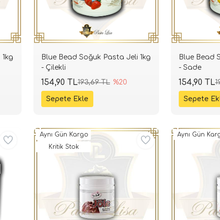
 1kg
Blue Bead Soğuk Pasta Jeli 1kg
Blue Bead S
- Çilekli
- Sade
154,90 TL
154,90 TL
193,69 TL
%20
1
Aynı Gün Kargo
Aynı Gün Kar
Kritik Stok