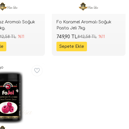
Soğuk
Fo Karamel Aromalı Soğuk
kg.
Pasta Jeli 7kg
749,90 TL
42,58 TL
%11
842,58 TL
%11
go