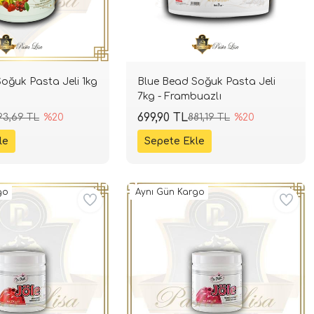
oğuk Pasta Jeli 1kg
Blue Bead Soğuk Pasta Jeli
7kg - Frambuazlı
699,90 TL
93,69 TL
%20
881,19 TL
%20
go
Aynı Gün Kargo