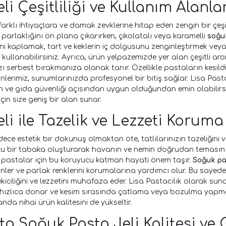
i Çeşitliliği ve Kullanım Alanlar
arklı ihtiyaçlara ve damak zevklerine hitap eden zengin bir çeşitl
 parlaklığını ön plana çıkarırken, çikolatalı veya karamelli
soğuk
rini kaplamak, tart ve keklerin iç dolgusunu zenginleştirmek vey
i kullanabilirsiniz. Ayrıca, ürün yelpazemizde yer alan çeşitli 
ı serbest bırakmanıza olanak tanır. Özellikle pastaların kesildi
nlerimiz, sunumlarınızda profesyonel bir bitiş sağlar. Lisa Pastac
 ve gıda güvenliği açısından uygun olduğundan emin olabilirsiniz
için size geniş bir alan sunar.
li ile Tazelik ve Lezzeti Koruma
ece estetik bir dokunuş olmaktan öte, tatlılarınızın tazeliğini ve 
u bir tabaka oluşturarak havanın ve nemin doğrudan temasını e
i pastalar için bu koruyucu katman hayati önem taşır.
Soğuk pas
ler ve parlak renklerini korumalarına yardımcı olur. Bu sayede, 
ekiciliğini ve lezzetini muhafaza eder. Lisa Pastacılık olarak 
 hızlıca donar ve kesim sırasında çatlama veya bozulma yapma
anda nihai ürün kalitesini de yükseltir.
'ta Soğuk Pasta Jeli Kalitesi ve