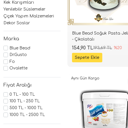
Kek Karışımları
Yenilebilir Süslemeler
Çiçek Yapım Malzemeleri
Dekor Soslar
Blue Bead Soğuk Pasta Jeli
Marka
- Çikolatalı
154,90 TL
193,69 TL
%20
Blue Bead
Dr.Gusto
Fo
Ovalette
Aynı Gün Kargo
Fiyat Aralığı
0 TL - 100 TL
100 TL - 250 TL
500 TL - 1000 TL
1000 TL - 2500 TL