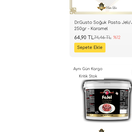
Dr.Gusto Soğuk Pasta Jeli/
250gr - Karamel
64,90 TL
74,46 TL
%12
Aynı Gün Kargo
Kritik Stok