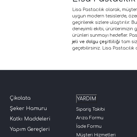
Lisa Pastacılık olarak, müşter
uygun modern tesislerde, özen
geçirilerek sizlere ulaştırılır
deneyimli ekibi, ürünlerimizin 
ürünleri sunmayı hedefler. Pas
jeli ve dolgu çeşitliliği
tam siz
geçebilirsiniz. Lisa Pastacılı
Çikolata
YARDIM
Şeker Hamuru
Sipariş Takibi
Arıza Formu
Katkı Maddeleri
İade Formu
Yapım Gereçleri
Müşteri Hizmetleri