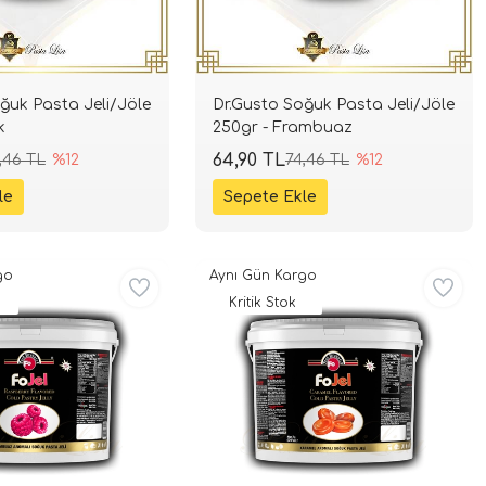
ğuk Pasta Jeli/Jöle
Dr.Gusto Soğuk Pasta Jeli/Jöle
k
250gr - Frambuaz
64,90 TL
,46 TL
%12
74,46 TL
%12
go
Aynı Gün Kargo
Kritik Stok