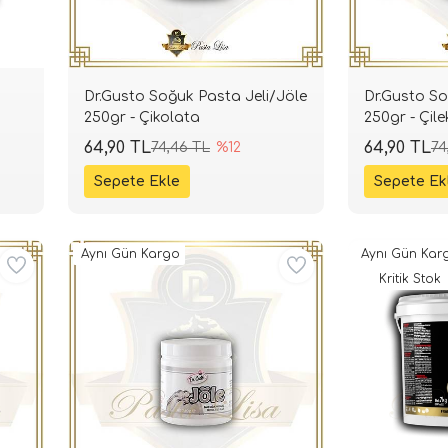
i
Dr.Gusto Soğuk Pasta Jeli/Jöle
Dr.Gusto So
250gr - Çikolata
250gr - Çile
64,90 TL
64,90 TL
74,46 TL
%12
74
Aynı Gün Kargo
Aynı Gün Kar
Kritik Stok