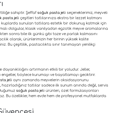
ı
iliğe sahiptir. Şeffaf
soğuk pasta jeli
seçeneklerimiz, meyveli
 pasta jeli
çeşitleri tatlılarınıza ekstra bir lezzet katmanı
a kuplarda sunulan tatlılara estetik bir dokunuş katmak için
aromalı dolgular, klasik vanilyadan egzotik meyve aromalarına
kten sonra bile ilk günkü gibi taze ve parlak kalmasını
ılık olarak, ürünlerimizin her birinin yüksek kalite
. Bu çeşitlilik, pastacılıkta sınır tanımayan yenilikçi
dayanıklılığını artırmanın etkili bir yoludur. Jeller,
ngeller, böylece kurumayı ve bayatlamayı geciktirir.
ta jeli
aynı zamanda meyvelerin oksidasyonunu
hazırladığınız tatlılar sadece ilk sunum anında değil, servis
sunduğumuz
soğuk pasta jeli
ürünleri, özel formülasyonları
z. Bu özellikler, hem evde hem de profesyonel mutfaklarda
 Güvencesi