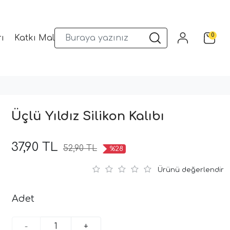
0
ı
Katkı Malzemeleri
Sunum Gereçleri
Kalıplar
Üçlü Yıldız Silikon Kalıbı
37,90 TL
52,90 TL
%28
Ürünü değerlendir
Adet
-
+