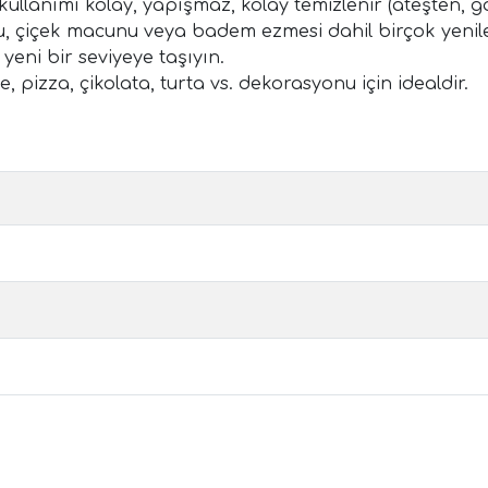
kullanımı kolay, yapışmaz, kolay temizlenir (ateşten, ga
u, çiçek macunu veya badem ezmesi dahil birçok yenile
yeni bir seviyeye taşıyın.
, pizza, çikolata, turta vs. dekorasyonu için idealdir.