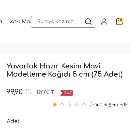
0
ı
Katkı Malzemeleri
Sunum Gereçleri
Kalıplar
Yuvarlak Hazır Kesim Mavi
Modelleme Kağıdı 5 cm (75 Adet)
99,90 TL
190,00 TL
%47
Ürünü değerlendir
Adet