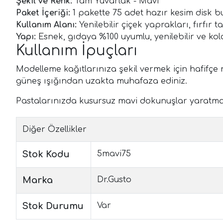
Şekil ve Renk:
Tam Yuvarlak - Mavi
Paket İçeriği:
1 pakette 75 adet hazır kesim disk b
Kullanım Alanı:
Yenilebilir çiçek yaprakları, fırfır
Yapı:
Esnek, gıdaya %100 uyumlu, yenilebilir ve kola
Kullanım İpuçları
Modelleme kağıtlarınıza şekil vermek için hafifçe n
güneş ışığından uzakta muhafaza ediniz.
Pastalarınızda kusursuz mavi dokunuşlar yaratma
Diğer Özellikler
Stok Kodu
5mavi75
Marka
Dr.Gusto
Stok Durumu
Var