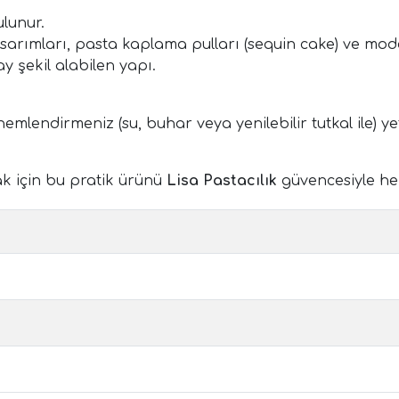
ulunur.
 tasarımları, pasta kaplama pulları (sequin cake) ve mo
y şekil alabilen yapı.
emlendirmeniz (su, buhar veya yenilebilir tutkal ile) ye
k için bu pratik ürünü
Lisa Pastacılık
güvencesiyle he