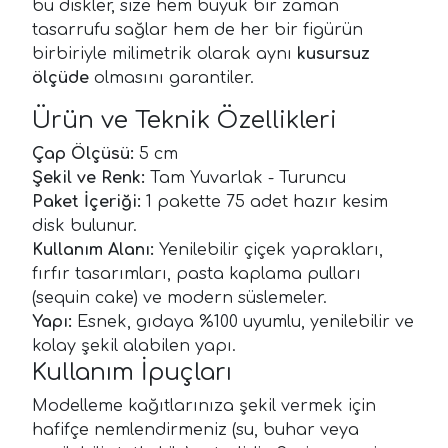
bu diskler, size hem büyük bir zaman
tasarrufu sağlar hem de her bir figürün
birbiriyle milimetrik olarak aynı
kusursuz
ölçüde
olmasını garantiler.
Ürün ve Teknik Özellikleri
Çap Ölçüsü:
5 cm
Şekil ve Renk:
Tam Yuvarlak - Turuncu
Paket İçeriği:
1 pakette 75 adet hazır kesim
disk bulunur.
Kullanım Alanı:
Yenilebilir çiçek yaprakları,
fırfır tasarımları, pasta kaplama pulları
(sequin cake) ve modern süslemeler.
Yapı:
Esnek, gıdaya %100 uyumlu, yenilebilir ve
kolay şekil alabilen yapı.
Kullanım İpuçları
Modelleme kağıtlarınıza şekil vermek için
hafifçe nemlendirmeniz (su, buhar veya